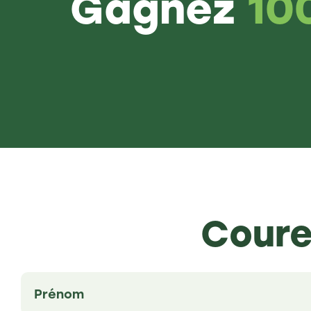
Gagnez
10
Coure
Untitled
(Nécessaire)