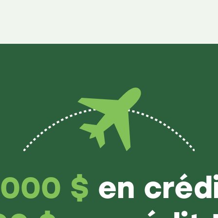
1000 $
en créd