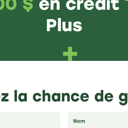
00 $
en crédit
Plus
z la chance de 