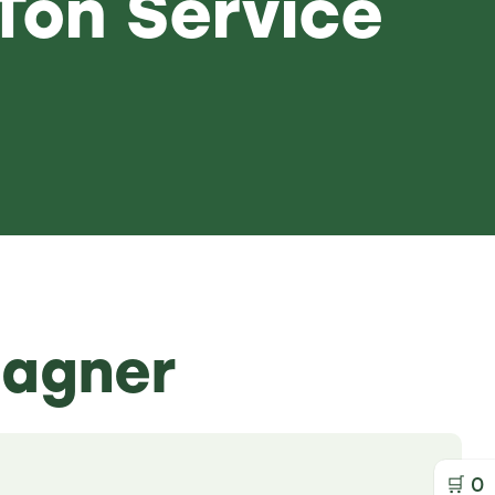
 Ton Service
gagner
Untitled
(Nécessaire)
🛒
0