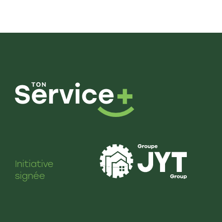
Initiative
signée