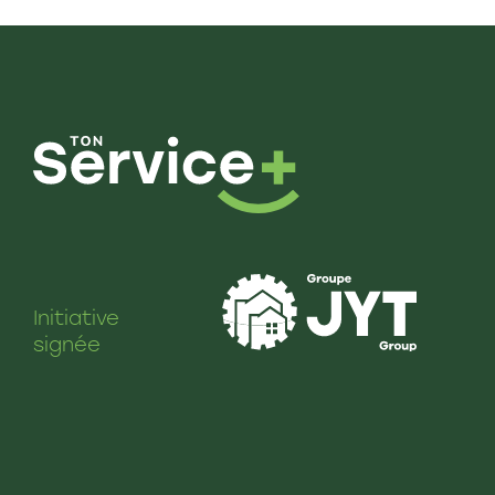
Initiative
signée